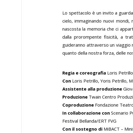
Lo spettacolo è un invito a guardar
cielo, immaginando nuovi mondi, ri
nascosta la memoria che ci appartie
dalla prorompente fisicità, a tra
guideranno attraverso un viaggio n
quanto della nostra forza, delle no
Regia e coreografia
Loris Petrill
Con
Loris Petrillo, Yoris Petrillo
Assistente alla produzione
Giova
Produzione
Twain Centro Produz
Coproduzione
Fondazione Teatr
In collaborazione con
Scenario P
Festival Bellanda/ERT FVG
Con il sostegno di
MiBACT – Minist