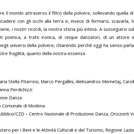
e il mondo attraverso il filtro della polvere, sollevando quella di 
cadere con gli occhi alla terra e, invece di fermarsi, scavarla, t
ne, i nostri ricordi, la nostra storia più intima. A susseguirsi s
tti poetica, a tratti ironica, di cinque danzatori, di un attore
egli universi della polvere, chiarendo perché oggi ha senso parlar
stre fragilità, quanto della nostra essenza.
o
, Maria Stella Pitarresi, Marco Pergallini, Aleksandros Memetaj, Car
nna Perdichizzi
ione Danza
o Comunale di Modena
ubblico/CZD – Centro Nazionale di Produzione Danza, Orizzonti Ver
ero per i Beni e le Attività Culturali e del Turismo, Regione Lazi