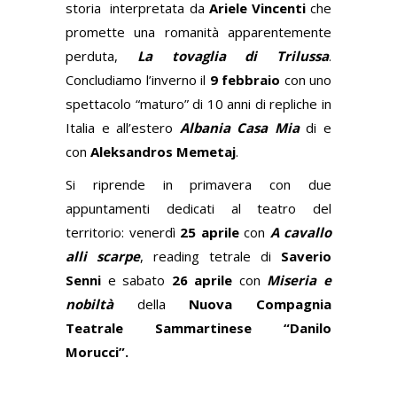
storia interpretata da
Ariele Vincenti
che
promette una romanità apparentemente
perduta,
La tovaglia di Trilussa
.
Concludiamo l’inverno il
9 febbraio
con uno
spettacolo “maturo” di 10 anni di repliche in
Italia e all’estero
Albania Casa Mia
di e
con
Aleksandros Memetaj
.
Si riprende in primavera con due
appuntamenti dedicati al teatro del
territorio: venerdì
25 aprile
con
A cavallo
alli scarpe
, reading tetrale di
Saverio
Senni
e sabato
26 aprile
con
Miseria e
nobiltà
della
Nuova Compagnia
Teatrale Sammartinese “Danilo
Morucci”.